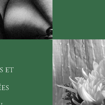
s et
ées